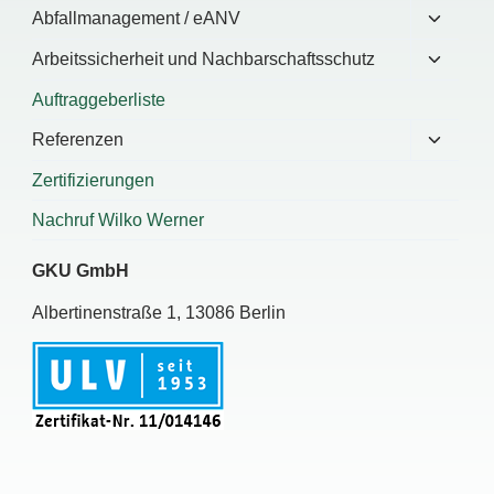
umscha
Unterm
Abfallmanagement / eANV
umscha
Unterm
Arbeitssicherheit und Nachbarschaftsschutz
umscha
Auftraggeberliste
Unterm
Referenzen
umscha
Zertifizierungen
Nachruf Wilko Werner
GKU GmbH
Albertinenstraße 1, 13086 Berlin