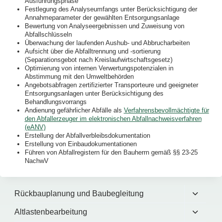
Ausführungsphase
Festlegung des Analyseumfangs unter Berücksichtigung der
Annahmeparameter der gewählten Entsorgungsanlage
Bewertung von Analyseergebnissen und Zuweisung von
Abfallschlüsseln
Überwachung der laufenden Aushub- und Abbrucharbeiten
Aufsicht über die Abfalltrennung und -sortierung
(Separationsgebot nach Kreislaufwirtschaftsgesetz)
Optimierung von internen Verwertungspotenzialen in
Abstimmung mit den Umweltbehörden
Angebotsabfragen zertifizierter Transporteure und geeigneter
Entsorgungsanlagen unter Berücksichtigung des
Behandlungsvorrangs
Andienung gefährlicher Abfälle als
Verfahrensbevollmächtigte für
den Abfallerzeuger im elektronischen Abfallnachweisverfahren
(eANV)
Erstellung der Abfallverbleibsdokumentation
Erstellung von Einbaudokumentationen
Führen von Abfallregistern für den Bauherrn gemäß §§ 23-25
NachwV
Unterm
Rückbauplanung und Baubegleitung
umscha
Unterm
Altlastenbearbeitung