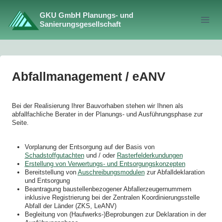
Zum
Inhalt
GKU GmbH Planungs- und
springen
Sanierungsgesellschaft
Abfallmanagement / eANV
Bei der Realisierung Ihrer Bauvorhaben stehen wir Ihnen als
abfallfachliche Berater in der Planungs- und Ausführungsphase zur
Seite.
Vorplanung der Entsorgung auf der Basis von
Schadstoffgutachten
und / oder
Rasterfelderkundungen
Erstellung von Verwertungs- und Entsorgungskonzepten
Bereitstellung von
Auschreibungsmodulen
zur Abfalldeklaration
und Entsorgung
Beantragung baustellenbezogener Abfallerzeugernummern
inklusive Registrierung bei der Zentralen Koordinierungsstelle
Abfall der Länder (ZKS, LeANV)
Begleitung von (Haufwerks-)Beprobungen zur Deklaration in der